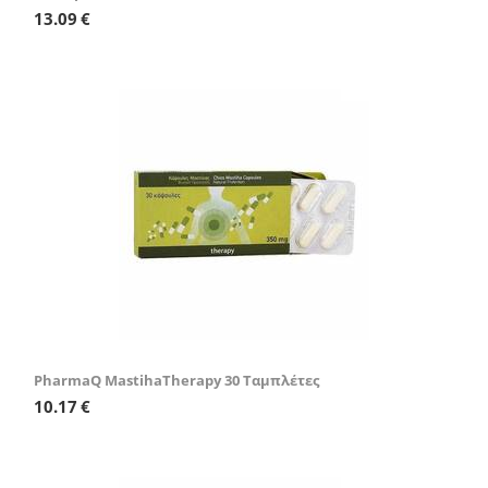
13.09
€
Έκπτωση 10%
PharmaQ MastihaTherapy 30 Ταμπλέτες
10.17
€
Έκπτωση 10%