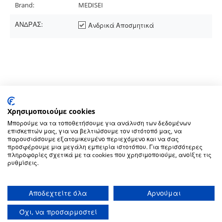
Brand:
MEDISEI
ΑΝΔΡΑΣ:
Ανδρικά Αποσμητικά
Ακολουθήστε μας στα social media:
Χρησιμοποιούμε cookies
O
Μπορούμε να τα τοποθετήσουμε για ανάλυση των δεδομένων
επισκεπτών μας, για να βελτιώσουμε τον ιστότοπό μας, να
Λογαριασμός μου
παρουσιάσουμε εξατομικευμένο περιεχόμενο και να σας
προσφέρουμε μια μεγάλη εμπειρία ιστοτόπου. Για περισσότερες
πληροφορίες σχετικά με τα cookies που χρησιμοποιούμε, ανοίξτε τις
ρυθμίσεις.
Πληροφορίες
Αποδεχτείτε όλα
Αρνούμαι
Επικοινωνία
Όχι, να προσαρμοστεί
Copyright © farmakeio1828.gr All Rights Reserved